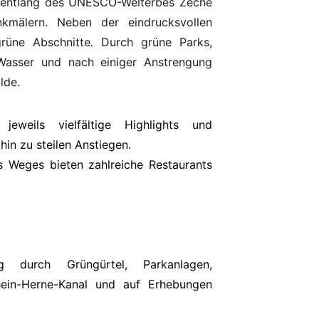
rt entlang des UNESCO-Welterbes Zeche
enkmälern. Neben der eindrucksvollen
 grüne Abschnitte. Durch grüne Parks,
 Wasser und nach einiger Anstrengung
lde.
jeweils vielfältige Highlights und
hin zu steilen Anstiegen.
s Weges bieten zahlreiche Restaurants
 durch Grüngürtel, Parkanlagen,
Rhein-Herne-Kanal und auf Erhebungen