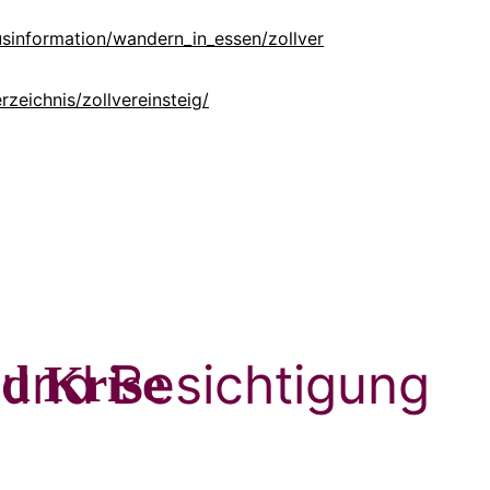
usinformation/wandern_in_essen/zollver
zeichnis/zollvereinsteig/
und Besichtigung
nd Krise